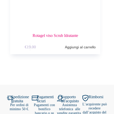
Rotagel viso Scrub Idratante
€
19.00
Aggiungi al carrello
Spedizione
Pagamenti
Supporto
Rimborsi
gratuita
sicuri
all'acquisto
L’acquirente può
Per ordini di
Pagamenti con
Assistenza
recedere
minimo 50 €.
bonifico
telefonica alle
dall’acquisto del
bancario o su
vendite garantita,