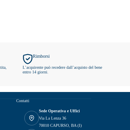
Rimborsi
tita,
L’acquirente può recedere dall’acquisto del bene
entro 14 giorni.
Contatti
Sede Operativa e Uffici
Via La Lenza 36
70010 CAPURSO, BA (I)