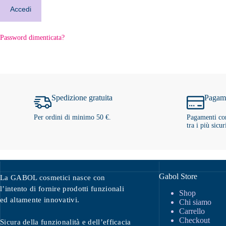
Accedi
Password dimenticata?
Spedizione gratuita
Pagame
Per ordini di minimo 50 €.
Pagamenti con
tra i più sicur
Gabol Store
La GABOL cosmetici nasce con
l’intento di fornire prodotti funzionali
Shop
ed altamente innovativi.
Chi siamo
Carrello
Checkout
Sicura della funzionalità e dell’efficacia