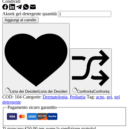
Condividi
Aknek gel detergente quantità
Aggiungi al carrello
Lista dei Desideri
Lista dei Desideri
Confronta
Confronta
COD:
104
Categorie:
Dermatologia
,
Pediatria
Tag:
acne
,
gel
,
gel
detergente
Pagamento sicuro garantito
Ti mancano
€
50.00
per avere la spedizione gratuita!