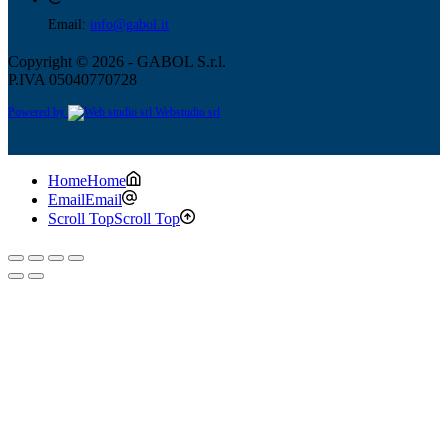
Email:
info@gabol.it
Copyright © 2026 - GABOL S.r.l.
P.IVA 05040770728
Powered by
Webstudio srl
Home
Home
Email
Email
Scroll Top
Scroll Top