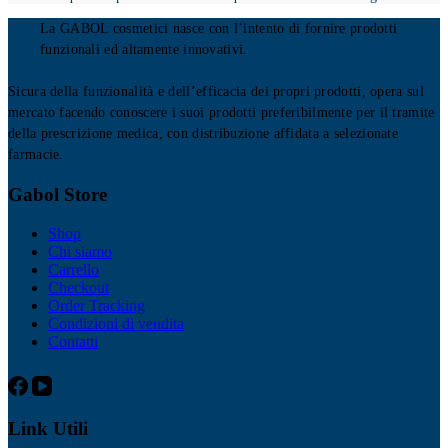
La GABOL cosmetici nasce con l’intento di fornire prodotti
funzionali ed altamente innovativi.
Sicura della funzionalità e dell’efficacia dei propri prodotti, opera sul
mercato facendo conoscere i suoi prodotti preferibilmente per il tramite
della prescrizione medica, con distribuzione affidata a selezionate
farmacie.
Gabol Store
Shop
Chi siamo
Carrello
Checkout
Order Tracking
Condizioni di vendita
Contatti
Link Utili