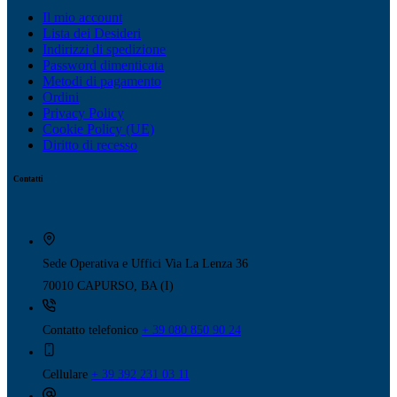
Il mio account
Lista dei Desideri
Indirizzi di spedizione
Password dimenticata
Metodi di pagamento
Ordini
Privacy Policy
Cookie Policy (UE)
Diritto di recesso
Contatti
Sede Operativa e Uffici
Via La Lenza 36
70010 CAPURSO, BA (I)
Contatto telefonico
+ 39 080 850 90 24
Cellulare
+ 39 392 231 03 11