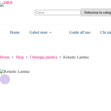
Kelastic Lamina
Aggiungi al carrello
Home
Gabol store
Guide all’uso
Chi si
€
44.00
Home
Shop
Chirurgia plastica
Kelastic Lamina