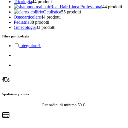
Tricologia
4
4 prodotti
Real Hair Linea Professional
4
4 prodotti
Oculistica
5
5 prodotti
Osteoarticolare
4
4 prodotti
Pediatria
8
8 prodotti
Ginecologia
3
3 prodotti
Filtra per tipologia
integratore
1
Spedizione gratuita
Per ordini di minimo 50 €.