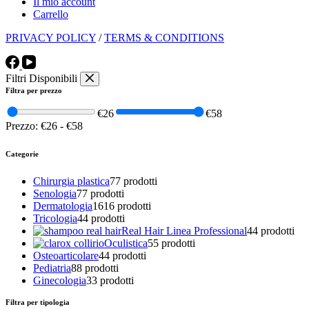
Il mio account
Carrello
PRIVACY POLICY
/
TERMS & CONDITIONS
Filtri Disponibili
Filtra per prezzo
€26
€58
Prezzo:
€26
-
€58
Categorie
Chirurgia plastica
7
7 prodotti
Senologia
7
7 prodotti
Dermatologia
16
16 prodotti
Tricologia
4
4 prodotti
Real Hair Linea Professional
4
4 prodotti
Oculistica
5
5 prodotti
Osteoarticolare
4
4 prodotti
Pediatria
8
8 prodotti
Ginecologia
3
3 prodotti
Filtra per tipologia