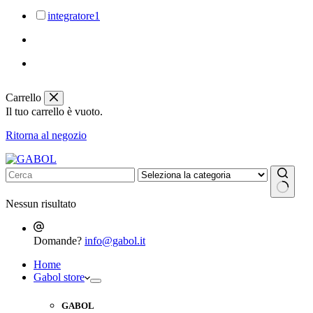
integratore
1
Carrello
Il tuo carrello è vuoto.
Ritorna al negozio
Nessun risultato
Domande?
info@gabol.it
Home
Gabol store
GABOL