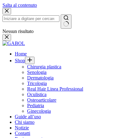
Salta al contenuto
Nessun risultato
Home
Shop
Chirurgia plastica
Senologia
Dermatologia
Tricologia
Real Hair Linea Professional
Oculistica
Osteoarticolare
Pediatria
Ginecologia
Guide all’uso
Chi siamo
Notizie
Contatti