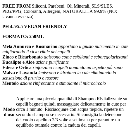
FREE FROM
Siliconi, Parabeni, Oli Minerali, SLS/SLES,
PEG/PPG, Coloranti, Allergeni, NATURALITÀ 99.9% (NO:
lavanda essenza)
PH 4.5/5.5 VEGAN FRIENDLY
FORMATO: 250ML
Mela Annurca e Rosmarino
apportano il giusto nutrimento in cute
migliorando il ciclo vitale dei capelli
Zinco e Bicarbonato
agiscono come esfolianti e seboregolarizzanti
Eucalipto e Aloe
azione purificante
Edera e Ortica
rinforzano i capelli donando un aspetto più sano
Malva e Lavanda
leniscono e idratano la cute eliminando la
sensazione di prurito e rossore
Mentolo
azione rinfrescante e stimolante il microcircolo
Applicare una piccola quantità di Shampoo Rivitalizzante su
capelli bagnati quindi massaggiare delicatamente in cute per
Modo
circa 1 minuto. Risciacquare con acqua tiepida, ripetere un
d'uso
secondo shampoo se necessario. Si consiglia la detersione
del cuoio capelluto 2/3 volte a settimana per garantire un
equilibrio ottimale contro la caduta dei capelli.