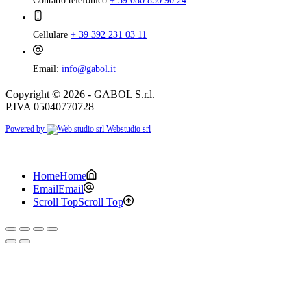
Contatto telefonico
+ 39 080 850 90 24
Cellulare
+ 39 392 231 03 11
Email:
info@gabol.it
Copyright © 2026 - GABOL S.r.l.
P.IVA 05040770728
Powered by
Webstudio srl
Home
Home
Email
Email
Scroll Top
Scroll Top