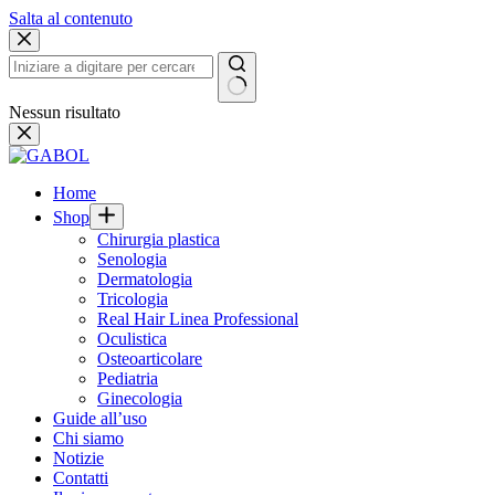
Salta al contenuto
Nessun risultato
Home
Shop
Chirurgia plastica
Senologia
Dermatologia
Tricologia
Real Hair Linea Professional
Oculistica
Osteoarticolare
Pediatria
Ginecologia
Guide all’uso
Chi siamo
Notizie
Contatti