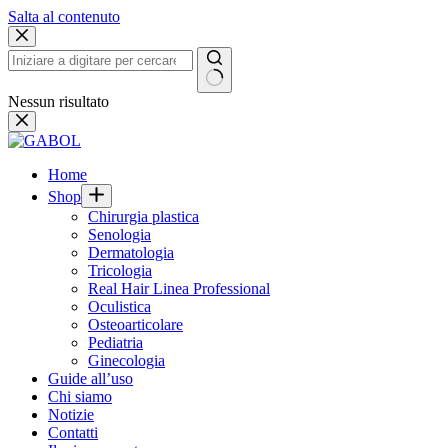
Salta al contenuto
Nessun risultato
Home
Shop
Chirurgia plastica
Senologia
Dermatologia
Tricologia
Real Hair Linea Professional
Oculistica
Osteoarticolare
Pediatria
Ginecologia
Guide all’uso
Chi siamo
Notizie
Contatti