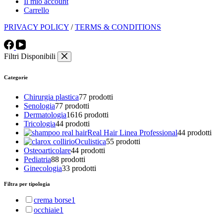
Il mio account
Carrello
PRIVACY POLICY
/
TERMS & CONDITIONS
Filtri Disponibili
Categorie
Chirurgia plastica
7
7 prodotti
Senologia
7
7 prodotti
Dermatologia
16
16 prodotti
Tricologia
4
4 prodotti
Real Hair Linea Professional
4
4 prodotti
Oculistica
5
5 prodotti
Osteoarticolare
4
4 prodotti
Pediatria
8
8 prodotti
Ginecologia
3
3 prodotti
Filtra per tipologia
crema borse
1
occhiaie
1