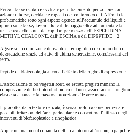
Perisan borse oculari e occhiaie per il trattamento perioculare con
azione su borse, occhiaie e rugosità del contorno occhi. Affronta le
problematiche sotto ogni aspetto agendo sull’accumulo dei liquidi e
quindi sulle borse, favorendone il drenaggio oltre ad aumentare la
resistenza delle pareti dei capillari per mezzo dell’ ESPERIDINA
METHYL CHALCONE, dall’ ESCINA e dal DIPEPTIDE – 2.
Agisce sulla colorazione derivante da emoglobina e suoi prodotti di
degradazione grazie ad attivi di ultima generazione, complessanti del
ferro.
Peptide da biotecnologia attenua l’effetto delle rughe di espressione.
L’associazione di oli vegetali scelti ed estratti pregiati mimano la
composizione dello strato idrolipidico cutaneo, assicurando la migliore
elasticità cutanea e la massima protezione alle aree trattate.
Il prodotto, dalla texture delicata, è senza profumazione per evitare
possibili irritazioni dell’area perioculare e consentirne l’utilizzo negli
interventi di blefaroplastica e rinoplastica.
Applicare una piccola quantità nell’area intorno all’occhio, a palpebre