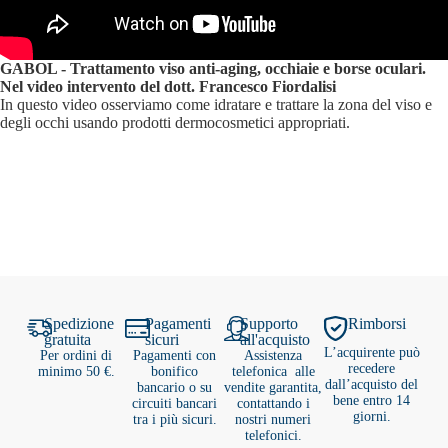
GABOL - Trattamento viso anti-aging, occhiaie e borse oculari.
Nel video intervento del dott. Francesco Fiordalisi
In questo video osserviamo come idratare e trattare la zona del viso e
degli occhi usando prodotti dermocosmetici appropriati.
Spedizione
Pagamenti
Supporto
Rimborsi
gratuita
sicuri
all'acquisto
L’acquirente può
Per ordini di
Pagamenti con
Assistenza
recedere
minimo 50 €.
bonifico
telefonica alle
dall’acquisto del
bancario o su
vendite garantita,
bene entro 14
circuiti bancari
contattando i
giorni.
tra i più sicuri.
nostri numeri
telefonici.