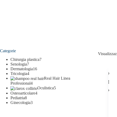
Categorie
Visualizzazi
Chirurgia plastica
7
Senologia
7
Dermatologia
16
Tricologia
4
Real Hair Linea
Professional
4
Oculistica
5
Osteoarticolare
4
Pediatria
8
Ginecologia
3