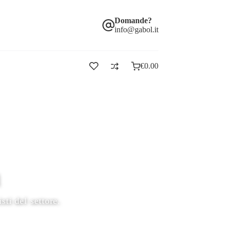
Domande?
info@gabol.it
€
0.00
a
sti del settore.