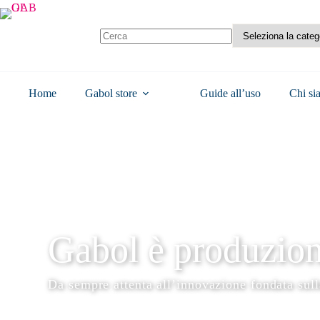
Home
Gabol store
Guide all’uso
Chi si
Gabol è produzion
Da sempre attenta all’innovazione fondata sulla 