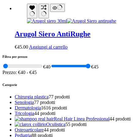
Arugol Siero AntiRughe
€
45.00
Aggiungi al carrello
Filtra per prezzo
€40
€45
Prezzo:
€40
-
€45
Categorie
Chirurgia plastica
7
7 prodotti
Senologia
7
7 prodotti
Dermatologia
16
16 prodotti
Tricologia
4
4 prodotti
Real Hair Linea Professional
4
4 prodotti
Oculistica
5
5 prodotti
Osteoarticolare
4
4 prodotti
Pediatria
8
8 prodotti