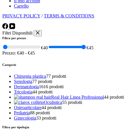
Il mio account
Carrello
PRIVACY POLICY
/
TERMS & CONDITIONS
Filtri Disponibili
Filtra per prezzo
€40
€45
Prezzo:
€40
-
€45
Categorie
Chirurgia plastica
7
7 prodotti
Senologia
7
7 prodotti
Dermatologia
16
16 prodotti
Tricologia
4
4 prodotti
Real Hair Linea Professional
4
4 prodotti
Oculistica
5
5 prodotti
Osteoarticolare
4
4 prodotti
Pediatria
8
8 prodotti
Ginecologia
3
3 prodotti
Filtra per tipologia