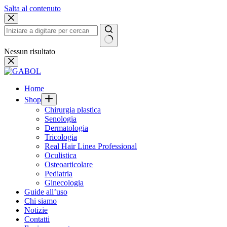
Salta al contenuto
Nessun risultato
Home
Shop
Chirurgia plastica
Senologia
Dermatologia
Tricologia
Real Hair Linea Professional
Oculistica
Osteoarticolare
Pediatria
Ginecologia
Guide all’uso
Chi siamo
Notizie
Contatti