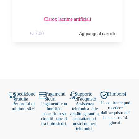
Clarox lacrime artificiali
€
17.00
Aggiungi al carrello
Spedizione
Pagamenti
Supporto
Rimborsi
gratuita
sicuri
all'acquisto
L’acquirente può
Per ordini di
Pagamenti con
Assistenza
recedere
minimo 50 €.
bonifico
telefonica alle
dall’acquisto del
bancario o su
vendite garantita,
bene entro 14
circuiti bancari
contattando i
giorni.
tra i più sicuri.
nostri numeri
telefonici.